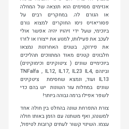
אנזימים מסוימים הוא תוצאה של המחלה
או הגורם לה. במחקרים רבים על
פסוריאזיס ניסו החוקרים למצוא גורם
ביוכימי, שעל ידי זיהויו יהיה אפשר אולי
לעכב את פעילותו, למנוע את ייצורו או לזרז
את פירוקו, בשנים האחרונות נמצאו
חלבונים קטנים מאוד המתווכים תהליכים
ביוכימיים שונים ( ציטוקינים וכימוקינים)
ובינהם TNFalfa , IL12, IL17, IL23 IL4,
IL13 ועוד, ונמצא שחסימת ציטקינים
שונים במחלות עור השונות יש בהם כדי
לשפר אפילו ברמה גבוהה ביותר!
צורת התפרחת שונה בהחלט בין חולה אחד
למשנהו, ואף משתנה עם הזמן באותו חולה
עצמו. השינוי קשור לעתים קרובות לטיפול,