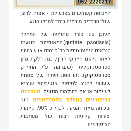
הפסוריאטיים מאופיינים בעור אדמדם
המכוסה קשקשים בצבע לבן - אפור. לרוב,
שולי הרבדים מורמים ביחד למרכז הנגע.
תיתכן גם צורה טיפתית של המחלה
(guttate psoriasis),המאופיינת כנגעים
הנראים טיפות-טיפות בד"כ ימים או שבועות
לאחר זיהום חיידקי חריף, כגון דלקת גרון
סטרפטקוקלית (שנגרמה ע"י החיידק
סטרפטוקוק). זהו הסוג היחיד של ספחת
שעשוי להגיב לטיפול אנטיביוטי שיביא
לשיפור או אף היעלמות הנגעים.
מעורבות
הציפורניים במחלת הפסוריאסיס
הינה
שכיחה מאוד ומגיעה לכדי כ 90%. קיימות
צורות קליניות רבות של מעורבות
הציפורניים