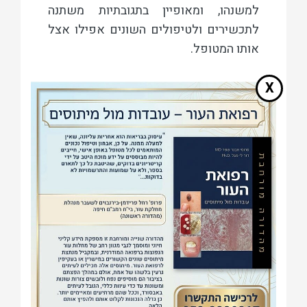
למשנהו, ומאופיין בתגובתיות משתנה
לתכשירים ולטיפולים השונים אפילו אצל
אותו המטופל.
X
המאפיינים והצורות השונות
של הספחת
למחלת הספחת צורות שונות, אך הנפוצות
בהן היא הצורה הרובדית (Plaque type).
הצורה הרובדית מופיעה בדרך כלל
במרפקים או בברכיים, או בשניהם גם יחד.
הם מתחילים מקשרית קטנה וגדלים
ומתפשטים בהדרגה. היא קרויה כך משום
שבנגעים נראים רבדים מורמים מעט
ומתוחמים היטב מהעור הבריא. הרבדים