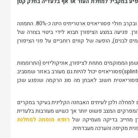
מופיע במקביל למחלת העור או אף בלעדיה בחלק קטן
השכיחות של מעורבות הציפורניים בקרב חולי פסוריאזיס מגיעה לכ-50% ובקרב חולי פסוריאזיס ארטריתיס הינה כ-80%. התמונה
ן. פגיעה במצע הציפורן תבוא לידי ביטוי בצורה של
תמים לבנים), הופעה של קווים רוחביים על פני הציפורן
מן הממוקמים מתחת לציפורן, אוניקוליזיס (התרוממות
(spli
פסוריאזיס יכול להיות גם מעורב באזור שמסביב
ן פסוריאטית חשוב לאבחן מה סוג הרקמה שנפגע שכן
ים למחלה ולכן לעיתים האבחנה הקלינית בעיקר במקרים
והמפרקים המצב פשוט יותר אך כשיש מעורבות בלעדית
רן מחייב בדיקה מעמיקה של
רופא מומחה למחלות
נית מקיפה והערכה מעבדתית.