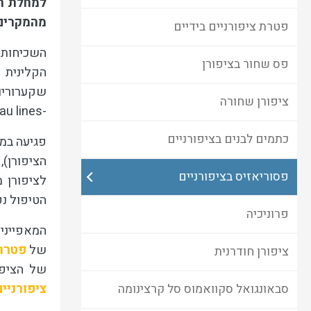
למחלת הפ
מהמקרים
פטרת ציפורניים בידיים
פס שחור בציפורן
הקלינית 
שקערוריות
ציפורן שחורה
au lines
-
כתמים לבנים בציפורניים
פגיעה במי
הציפורן),
פסוריאזיס בציפורניים
לציפורן 
הטיפול נ
פרוניכיה
המאפיינים
של
פטרת 
ציפורן חודרנית
של הציפו
ציפורניים
סבאונגואל סקוואמוס סל קרצינומה