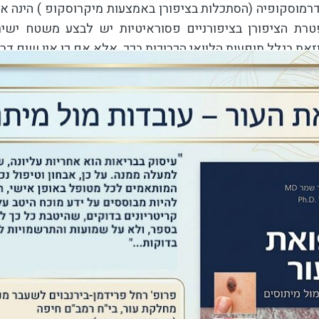
מוסקופיה (הסתכלות בציפורן באמצעות מיקרוסקופ ) הינה אח
טרת הציפורן בציפורניים פסוראיטיות יש לבצע משטח ישיר, 
זאת בגלל תופעות הלוואי הכרוכות בכך. אלא אם כן אין שום דר
ול בפסוריאזיס
פסוריאזיס
בציפורניים מגוון וצריך התאמה מדוקדקת לפרופיל 
ם ליהנות מטיפול מקומי בעוד טיפול סיסטמי יינתן לחולים ע
שנה מעורבות רחבה של נגעים עוריים. טיפול סיסטמי בד"כ מו
ויה גם בפקטורים אישיים של החולה כגון גיל, מחלות רקע, ותר
אידים מקומיים
ימוש נרחב בקרב חולי פסוריאזיס . יותר יעילים במקרה של 