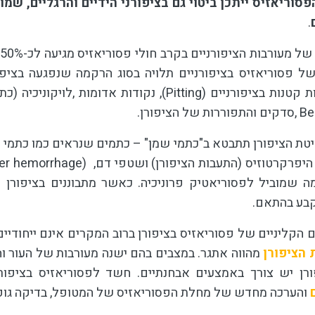
סוריאזיס ייתכן ביטוי גם בציפורני הידיים והרגליים, ש
.
של פסוריאזיס בציפורניים תלויה בסוג הרקמה שנפגעה בציפור
 קטנות בציפורניים (
Pitting
), נקודות אדומות ,לויקוניכיה (כ
Be
,סדקים והתפוררות של הציפורן.
טת הציפורן תתבטא ב"כתמי שמן" – כתמים שנראים כמו כתמי ש
 היפרקרטוזיס (התעבות הציפורן) ושטפי דם,
nter hemorrhage)
מה שמוביל לפסוריאטיק פרוניכיה. כאשר מתבוננים בציפור
קבע בהתאם.
 הקליניים של פסוריאזיס בציפורן ברוב המקרים אינם ייחודי
הציפורן
מהווה אתגר. במצבים בהם ישנה מעורבות של העור 
רן יש צורך באמצעים אבחנתיים. חשד לפסוריאזיס בציפו
והערכה מחדש של מחלת הפסוריאזיס של המטופל, בדיקה גופ