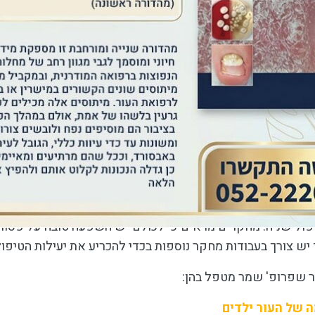
 מקומיים זמינים לשימוש כמשחות, קרמים, תרחיפים ואפילו 
קרה של שימוש ממושך יכולה להופיע אטרופיה של העור. במקרי
 טיפול מקומי בנגזרות של ויטמין
D
נפוץ. טיפולים מקומיים נ
fluorouracil, topical cyclosporinetazaroten ,
. למרות שטיפ
א הוכח כיעיל במקרים של ציפורניים פסוריאטיות.
ל סיסטמי
פולים סיסטמיים מהווים טיפול עיקרי במקרים של מעורבות נג
וריאזיס בציפורניים בלבד. מלבד טיפולים סיסטמיים סטרואידי
ול שניה. מחקרים מראים כי לכולם יש השפעה טובה על פסוריא
 יש צורך בעבודות מחקר נוספות בכדי להכריע את יעילות הטיפו
ר שפרופ' שמר מטפל בהן:
 של העור ילדים