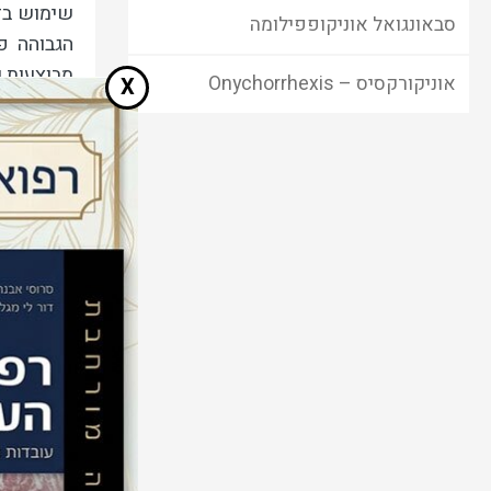
שימוש בדר
סבאונגואל אוניקופפילומה
הגבוהה פ
מבוצעות ו
אוניקורקסיס – Onychorrhexis
X
הטיפ
הטיפול ב
אלו יכולי
חייהם וי
הטיפול תל
סטרו
נמצאים בש